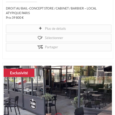
DROIT AU BAIL -CONCEPT STORE / CABINET / BARBIER – LOCAL
ATYPIQUE PARIS
Prix 39 800 €
Local commercial
PARIS 5EME ARRONDISSEMENT (75005)
Plus de détails
Ref 24143
DROIT AU BAIL
Sélectionner
Local avec mezzanine pour cabinet paramédical, concept...
Partager