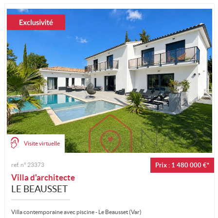
Mon compte
Ma sélection
0
Visite virtuelle
ref. n°
23373
Prix : 1 480 000 €*
Villa d'architecte
LE BEAUSSET
Villa contemporaine avec piscine - Le Beausset (Var)