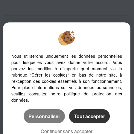
Afin de vous offrir un confort de lecture permanent, depuis votre PC,
votre tablette ou votre smartphone, notre site s’adapte automatiquement
aux différents types d'écrans
Nous utiliserons uniquement les données personnelles
pour lesquelles vous avez donné votre accord. Vous
Logiciel immobilier
pouvez les modifier à n'importe quel moment via la
Création site internet immobilier
rubrique "Gérer les cookies" en bas de notre site, à
Référencement site immobilier
l'exception des cookies essentiels à son fonctionnement.
Pour plus d'informations sur vos données personnelles,
veuillez consulter
notre politique de protection des
données
.
Personnaliser
Tout accepter
Continuer sans accepter