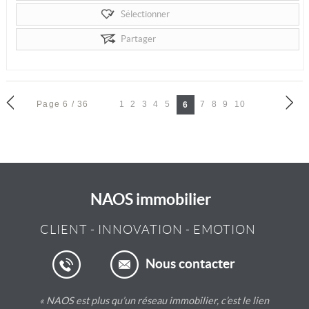
Et si vous aviez enfin votre pied-à-terre sur la Côte d’Émeraude...
Sélectionner
Partager
Page 6 / 36
1
2
3
4
5
7
8
9
10
6
NAOS immobilier
CLIENT
-
INNOVATION
-
EMOTION
Nous contacter
« NAOS est plus qu’un réseau immobilier, c’est le lien