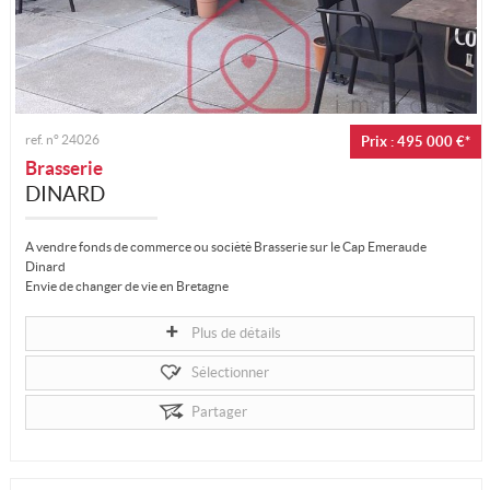
ref. n°
24026
Prix : 495 000 €*
Brasserie
DINARD
A vendre fonds de commerce ou sociètè Brasserie sur le Cap Emeraude
Dinard
Envie de changer de vie en Bretagne
À vendre : Brasserie – Restaurant avec activité PMU & jeux-grattages
Plus de détails
- Située en galerie marchande dynamique,...
Sélectionner
Partager