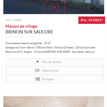
ref. n°
23891
Prix : 44 000 €*
Maison de village
BRINON SUR SAULDRE
Charmante maison solognote - 35 m²
Sologne du Cher- Berry-190 kms Paris- 50 kms Orléans - 20 kms Lamotte-
Beuvron A71- et gare - 17 kms AUBIGNY SUR NERE - Au calme -dans un
village tous...
Plus de détails
Sélectionner
Partager