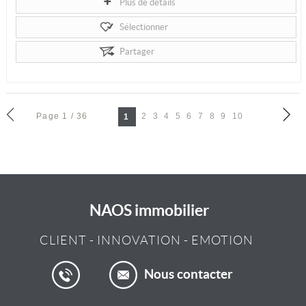
Plus de détails
Sélectionner
Partager
Page 1 / 36
2
3
4
5
6
7
8
9
10
1
NAOS immobilier
CLIENT
-
INNOVATION
-
EMOTION
Nous contacter