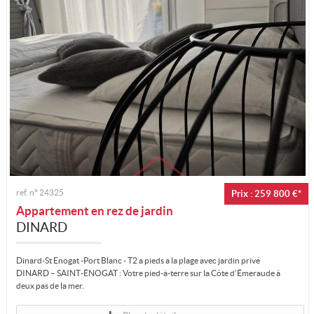
ref. n°
24325
Prix : 259 800 €*
Appartement en rez de jardin
DINARD
Dinard-St Enogat -Port Blanc - T2 a pieds a la plage avec jardin privé
DINARD – SAINT-ÉNOGAT : Votre pied-à-terre sur la Côte d’Émeraude à
deux pas de la mer.
Imaginez ouvrir vos volets le matin, écouter le chant des...