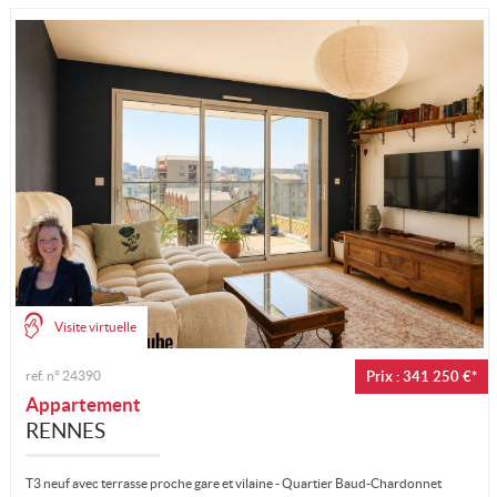
Mon compte
Ma sélection
0
Visite virtuelle
ref. n°
24390
Prix : 341 250 €*
Appartement
RENNES
T3 neuf avec terrasse proche gare et vilaine - Quartier Baud-Chardonnet