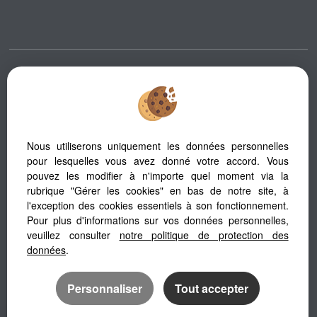
Afin de vous offrir un confort de lecture permanent, depuis votre PC,
votre tablette ou votre smartphone, notre site s’adapte automatiquement
aux différents types d'écrans
Nous utiliserons uniquement les données personnelles
pour lesquelles vous avez donné votre accord. Vous
Logiciel de transaction
pouvez les modifier à n'importe quel moment via la
Création site immobilier
rubrique "Gérer les cookies" en bas de notre site, à
Référencement immobilier
l'exception des cookies essentiels à son fonctionnement.
Pour plus d'informations sur vos données personnelles,
veuillez consulter
notre politique de protection des
données
.
Personnaliser
Tout accepter