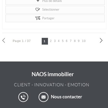
Plus de détails
Sélectionner
Partager
Page 1 / 37
2
3
4
5
6
7
8
9
10
1
NAOS immobilier
CLIENT
-
INNOVATION
-
EMOTION
Nous contacter