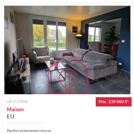
ref. n°
23928
Prix : 239 000 €*
Maison
EU
Pavillon entièrement rénové