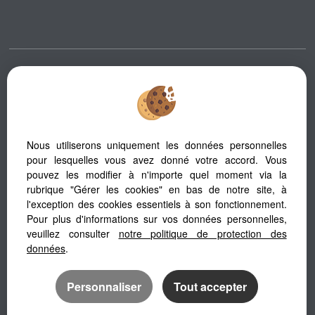
Afin de vous offrir un confort de lecture permanent, depuis votre PC,
votre tablette ou votre smartphone, notre site s’adapte automatiquement
aux différents types d'écrans
Nous utiliserons uniquement les données personnelles
pour lesquelles vous avez donné votre accord. Vous
Logiciel immobilier Adapt Immo
pouvez les modifier à n'importe quel moment via la
Site internet immobilier
rubrique "Gérer les cookies" en bas de notre site, à
Référencement site immobilier
l'exception des cookies essentiels à son fonctionnement.
Pour plus d'informations sur vos données personnelles,
veuillez consulter
notre politique de protection des
données
.
Personnaliser
Tout accepter