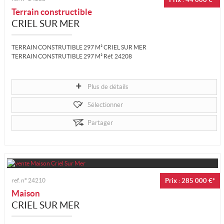
Terrain constructible
CRIEL SUR MER
TERRAIN CONSTRUTIBLE 297 M² CRIEL SUR MER
TERRAIN CONSTRUTIBLE 297 M² Réf. 24208
Plus de détails
Honoraires : 10 % TTC à la charge de l’acquéreur Prix hors honoraires
d’agence : 40 000 €
Sélectionner
Les...
Partager
ref. n°
24210
Prix : 285 000 €*
Maison
CRIEL SUR MER