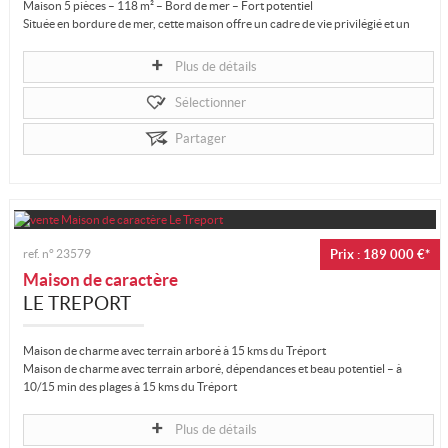
Maison 5 pièces – 118 m² – Bord de mer – Fort potentiel
Située en bordure de mer, cette maison offre un cadre de vie privilégié et un
beau potentiel...
Plus de détails
Sélectionner
Partager
ref. n°
23579
Prix : 189 000 €*
Maison de caractère
LE TREPORT
Maison de charme avec terrain arboré à 15 kms du Tréport
Maison de charme avec terrain arboré, dépendances et beau potentiel – à
10/15 min des plages à 15 kms du Tréport
Située à proximité des Trois Villes...
Plus de détails