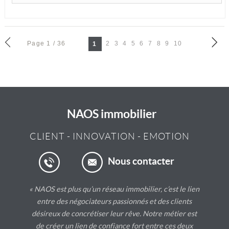
Page 1 / 36
2
3
4
5
6
7
8
9
10
1
NAOS immobilier
CLIENT
-
INNOVATION
-
EMOTION
Nous contacter
« NAOS est plus qu’un réseau immobilier, c’est le lien
entre des négociateurs passionnés et des clients
désireux de concrétiser leur rêve. Notre métier est
de créer un lien de confiance fort entre ces deux