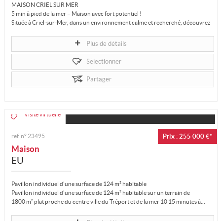
MAISON CRIEL SUR MER
5 min à pied de la mer – Maison avec fort potentiel !
Située à Criel-sur-Mer, dans un environnement calme et recherché, découvrez
cette maison de 150...
Plus de détails
Sélectionner
Partager
Visite virtuelle
ref. n°
23495
Prix : 255 000 €*
Maison
EU
Pavillon individuel d'une surface de 124 m² habitable
Pavillon individuel d'une surface de 124 m² habitable sur un terrain de
1800 m² plat proche du centre ville du Tréport et de la mer 10 15 minutes à...