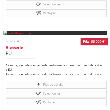
Sélectionner
Partager
ref. n°
23478
Prix : 55 000 €*
Brasserie
EU
À vendre, fonds de commerce de bar-brasserie situé en plein cœur de la ville
d'EU
À vendre, fonds de commerce de bar-brasserie situé en plein cœur de la ville
d'EU
Comprenant :
Plus de détails
Licence 4
Capacité : 50 places assises, avec un...
Sélectionner
Partager