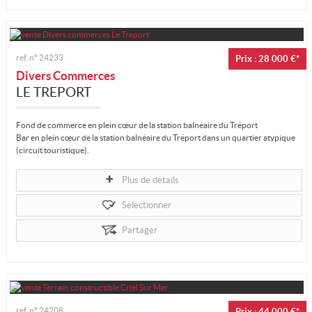
ref. n°
24233
Prix : 28 000 €*
Divers Commerces
LE TREPORT
Fond de commerce en plein cœur de la station balnéaire du Tréport
Bar en plein cœur de la station balnéaire du Tréport dans un quartier atypique
(circuit touristique).
Fonds de commerce à vendre suite au départ à la...
Plus de détails
Sélectionner
Partager
ref. n°
24208
Prix : 44 000 €*