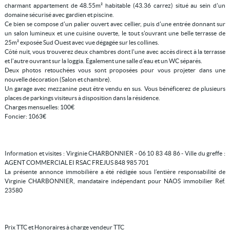
charmant appartement de 48.55m² habitable (43.36 carrez) situé au sein d'un
domaine sécurisé avec gardien et piscine.
Ce bien se compose d'un palier ouvert avec cellier, puis d'une entrée donnant sur
un salon lumineux et une cuisine ouverte, le tout s'ouvrant une belle terrasse de
25m² exposée Sud Ouest avec vue dégagée sur les collines.
Côté nuit, vous trouverez deux chambres dont l'une avec accès direct à la terrasse
et l'autre ouvrant sur la loggia. Egalement une salle d'eau et un WC séparés.
Deux photos retouchées vous sont proposées pour vous projeter dans une
nouvelle décoration (Salon et chambre).
Un garage avec mezzanine peut être vendu en sus. Vous bénéficerez de plusieurs
places de parkings visiteurs à disposition dans la résidence.
Charges mensuelles: 100€
Foncier: 1063€
Information et visites : Virginie CHARBONNIER - 06 10 83 48 86 - Ville du greffe :
AGENT COMMERCIAL EI RSAC FREJUS 848 985 701
La présente annonce immobilière a été rédigée sous l’entière responsabilité de
Virginie CHARBONNIER, mandataire indépendant pour NAOS immobilier Réf.
23580
Prix TTC et Honoraires à charge vendeur TTC