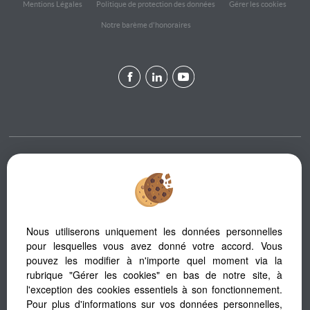
Mentions Légales
Politique de protection des données
Gérer les cookies
Notre barème d'honoraires
Afin de vous offrir un confort de lecture permanent, depuis votre PC,
votre tablette ou votre smartphone, notre site s’adapte automatiquement
aux différents types d'écrans
Nous utiliserons uniquement les données personnelles
pour lesquelles vous avez donné votre accord. Vous
Logiciel immobilier
pouvez les modifier à n'importe quel moment via la
Création site internet
rubrique "Gérer les cookies" en bas de notre site, à
Référencement immobilier
l'exception des cookies essentiels à son fonctionnement.
Pour plus d'informations sur vos données personnelles,