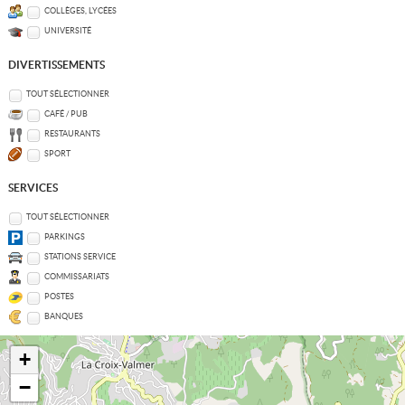
COLLÈGES, LYCÉES
UNIVERSITÉ
DIVERTISSEMENTS
TOUT SÉLECTIONNER
CAFÉ / PUB
RESTAURANTS
SPORT
SERVICES
TOUT SÉLECTIONNER
PARKINGS
STATIONS SERVICE
COMMISSARIATS
POSTES
BANQUES
+
−